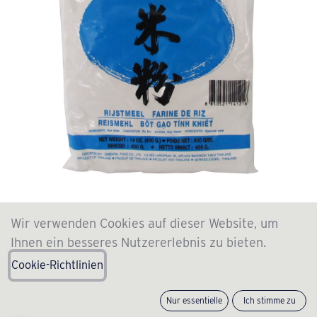
Reismehl FARMER 400g
Wir verwenden Cookies auf dieser Website, um
Ihnen ein besseres Nutzererlebnis zu bieten.
(0 review)
Cookie-Richtlinien
1.99
€
incl. VAT , +
SF
(
4.97
€
/
Stück
)
Nur essentielle
Ich stimme zu