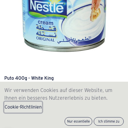
Puto 400g - White King
Mixture for “Puto” Filipino steamed pastry Contents: 400g
Wir verwenden Cookies auf dieser Website, um
(2 Btl.)...
Ihnen ein besseres Nutzererlebnis zu bieten.
2.89
€
Cookie-Richtlinien
Nur essentielle
Ich stimme zu