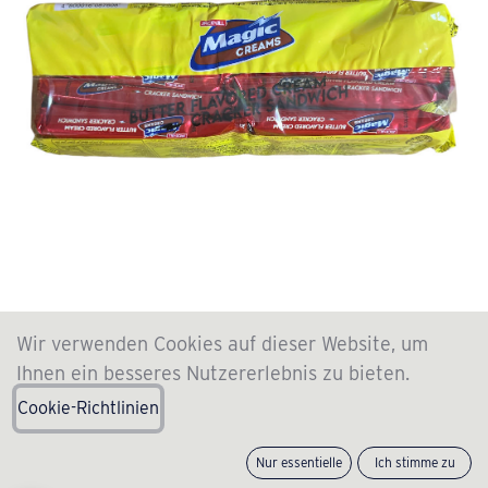
Magic Cream Cracker Butter 280g
Wir verwenden Cookies auf dieser Website, um
Ihnen ein besseres Nutzererlebnis zu bieten.
(0 review)
Cookie-Richtlinien
2.99
€
incl. VAT , +
SF
(
10.68
€
/
Stück
)
Nur essentielle
Ich stimme zu