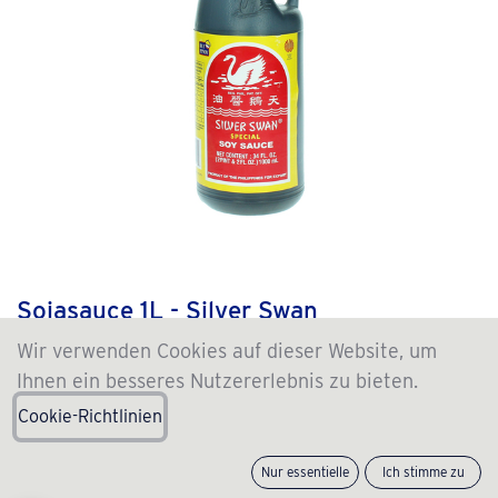
Sojasauce 1L - Silver Swan
Wir verwenden Cookies auf dieser Website, um
(0 review)
Ihnen ein besseres Nutzererlebnis zu bieten.
2.99
€
incl. VAT , +
SF
(
2.99
€
/
Stück
)
Cookie-Richtlinien
Nur essentielle
Ich stimme zu