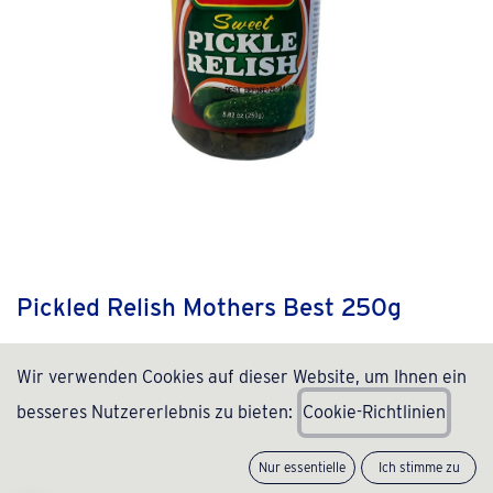
Pickled Relish Mothers Best 250g
(0 Rezension)
Wir verwenden Cookies auf dieser Website, um Ihnen ein
3,99
€
inkl. MwSt., zzgl.
Versand
(
15,96
€
/
Stück
)
besseres Nutzererlebnis zu bieten:
C
ookie-Richtlinien
Nicht vorrätig
Nur essentielle
Ich stimme zu
Erhalten Sie eine Benachrichtigung, wenn wieder