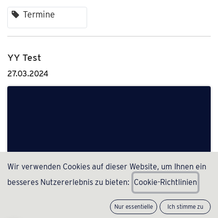
Termine
×
YY Test
27.03.2024
Wir verwenden Cookies auf dieser Website, um Ihnen ein
Hier schreiben … Abschnittsuntertitel Schreiben
Sie ein oder zwei Absätze, die Ihr Produkt oder
besseres Nutzererlebnis zu bieten:
C
ookie-Richtlinien
Ihre Dienstleistungen beschreiben. Um erfolgreich
Nur essentielle
Ich stimme zu
zu sein, muss Ihr Inhalt für Ihre Leser nützlich