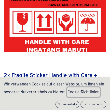
2x Fragile Sticker Handle with Care +
Logo
Wir verwenden Cookies auf dieser Website, um Ihnen ein
besseres Nutzererlebnis zu bieten:
C
ookie-Richtlinien
(0 Rezension)
1,00
€
inkl. MwSt., zzgl.
Versand
(
0,50
€
/
Stück
)
Nur essentielle
Ich stimme zu