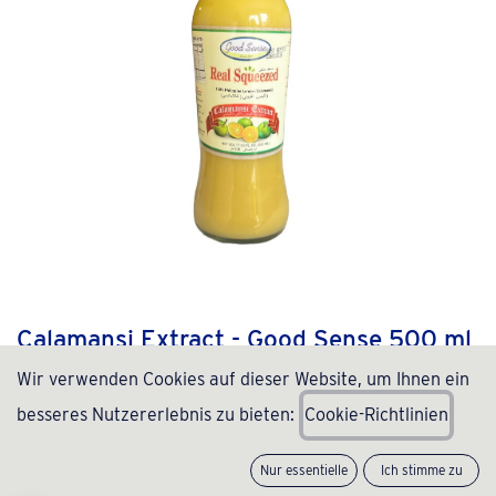
Calamansi Extract - Good Sense 500 ml
Wir verwenden Cookies auf dieser Website, um Ihnen ein
(0 Rezension)
besseres Nutzererlebnis zu bieten:
C
ookie-Richtlinien
12,99
€
inkl. MwSt., zzgl.
Versand
(
25,98
€
/
Stück
)
Nur essentielle
Ich stimme zu
Nicht vorrätig