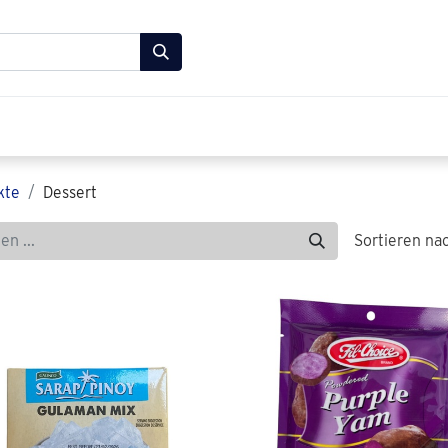
 Lebensmittel Shop
FAQ
Über uns
Kontakt
kte
Dessert
Sortieren na