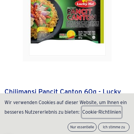
Chilimansi Pancit Canton 60g - Lucky
Me
Wir verwenden Cookies auf dieser Website, um Ihnen ein
besseres Nutzererlebnis zu bieten:
C
ookie-Richtlinien
(0 Rezension)
Zutaten: Weizenmehl, Pflanzenöl (Palmöl, Grüntee-
Nur essentielle
Ich stimme zu
Extrakt), Salz, Stabilisator (Guarkernmehl E412),