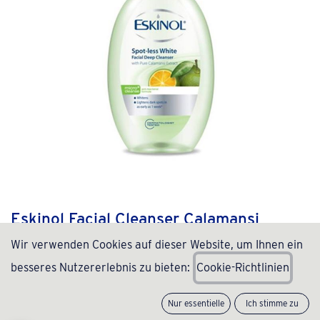
Eskinol Facial Cleanser Calamansi
225ml
Wir verwenden Cookies auf dieser Website, um Ihnen ein
besseres Nutzererlebnis zu bieten:
C
ookie-Richtlinien
(0 Rezension)
10,00
€
inkl. MwSt., zzgl.
Versand
(
43,48
€
/
Liter
)
Nur essentielle
Ich stimme zu