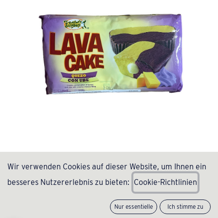
Lava Cake Quezo and Ube 10x38g -
Wir verwenden Cookies auf dieser Website, um Ihnen ein
Lemon Square
besseres Nutzererlebnis zu bieten:
C
ookie-Richtlinien
(0 Rezension)
Nur essentielle
Ich stimme zu
6,99
€
inkl. MwSt., zzgl.
Versand
(
18,39
€
/
kg
)