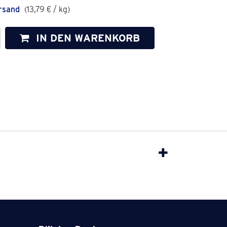
rsand
(
13,79
€
/
kg
)
IN DEN WARENKORB