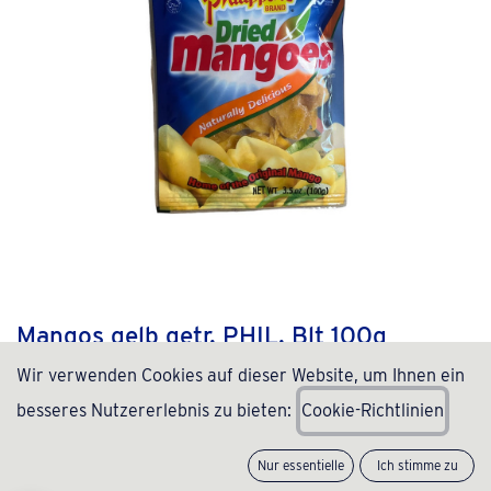
Mangos gelb getr. PHIL. Blt 100g
Wir verwenden Cookies auf dieser Website, um Ihnen ein
(0 Rezension)
besseres Nutzererlebnis zu bieten:
C
ookie-Richtlinien
4,99
€
inkl. MwSt., zzgl.
Versand
(
49,90
€
/
kg
)
Nur essentielle
Ich stimme zu