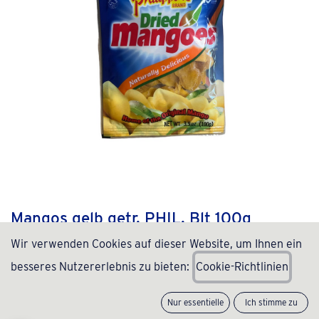
Mangos gelb getr. PHIL. Blt 100g
Wir verwenden Cookies auf dieser Website, um Ihnen ein
(0 Rezension)
besseres Nutzererlebnis zu bieten:
C
ookie-Richtlinien
4,99
€
inkl. MwSt., zzgl.
Versand
(
49,90
€
/
kg
)
Nur essentielle
Ich stimme zu