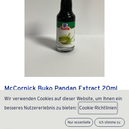
McCornick Buko Pandan Extract 20ml
Wir verwenden Cookies auf dieser Website, um Ihnen ein
(0 Rezension)
besseres Nutzererlebnis zu bieten:
C
ookie-Richtlinien
4,27
€
inkl. MwSt., zzgl.
Versand
(
213,50
€
/
Stück
)
Nur essentielle
Ich stimme zu
Nicht vorrätig