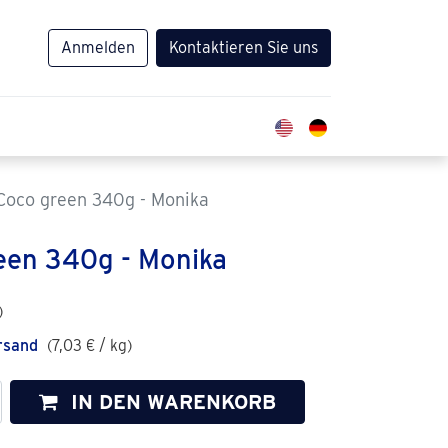
Anmelden
Kontaktieren Sie uns
Coco green 340g - Monika
een 340g - Monika
)
rsand
(
7,03
€
/
kg
)
IN DEN WARENKORB