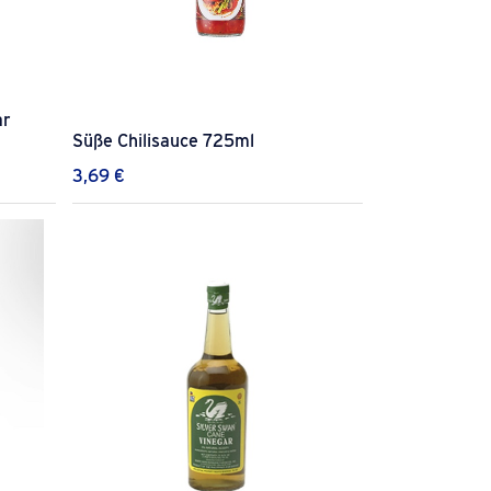
ar
Süße Chilisauce 725ml
3,69
€