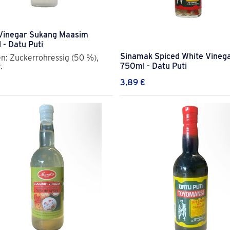
Vinegar Sukang Maasim
- Datu Puti
Sinamak Spiced White Vineg
n: Zuckerrohressig (50 %),
750ml - Datu Puti
.
€
3,89
€