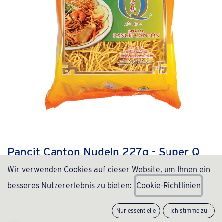
Pancit Canton Nudeln 227g - Super Q
Wir verwenden Cookies auf dieser Website, um Ihnen ein
(0 Rezension)
besseres Nutzererlebnis zu bieten:
C
ookie-Richtlinien
1,99
€
inkl. MwSt., zzgl.
Versand
(
9,09
€
/
kg
)
Nur essentielle
Ich stimme zu