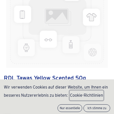
RDL Tawas Yellow Scented 50g
Wir verwenden Cookies auf dieser Website, um Ihnen ein
(0 Rezension)
besseres Nutzererlebnis zu bieten:
C
ookie-Richtlinien
2,49
€
inkl. MwSt., zzgl.
Versand
(
49,80
€
/
kg
)
Nur essentielle
Ich stimme zu
Nicht vorrätig