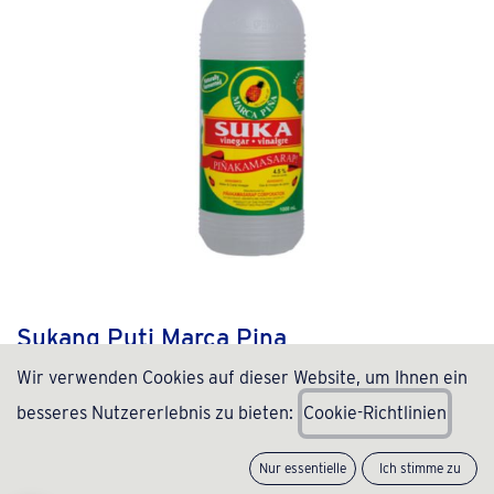
Sukang Puti Marca Pina
Wir verwenden Cookies auf dieser Website, um Ihnen ein
(0 Rezension)
besseres Nutzererlebnis zu bieten:
C
ookie-Richtlinien
2,19
€
inkl. MwSt., zzgl.
Versand
(
2,19
€
/
Stück
)
Nur essentielle
Ich stimme zu