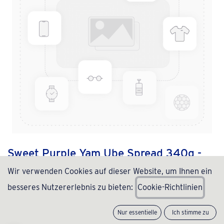
Sweet Purple Yam Ube Spread 340g -
Buenas
Wir verwenden Cookies auf dieser Website, um Ihnen ein
besseres Nutzererlebnis zu bieten:
C
ookie-Richtlinien
(0 Rezension)
4,80
€
inkl. MwSt., zzgl.
Versand
(
14,12
€
/
Stück
)
Nur essentielle
Ich stimme zu