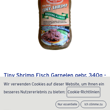
Tiny Shrimp Fisch Garnelen gebr. 340g -
Monika
Wir verwenden Cookies auf dieser Website, um Ihnen ein
besseres Nutzererlebnis zu bieten:
C
ookie-Richtlinien
(0 Rezension)
4,16
€
inkl. MwSt., zzgl.
Versand
(
12,24
€
/
Stück
)
Nur essentielle
Ich stimme zu