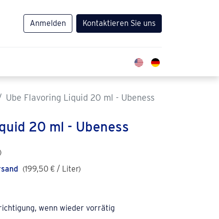
Anmelden
Kontaktieren Sie uns
Ube Flavoring Liquid 20 ml - Ubeness
iquid 20 ml - Ubeness
)
rsand
(
199,50
€
/
Liter
)
richtigung, wenn wieder vorrätig